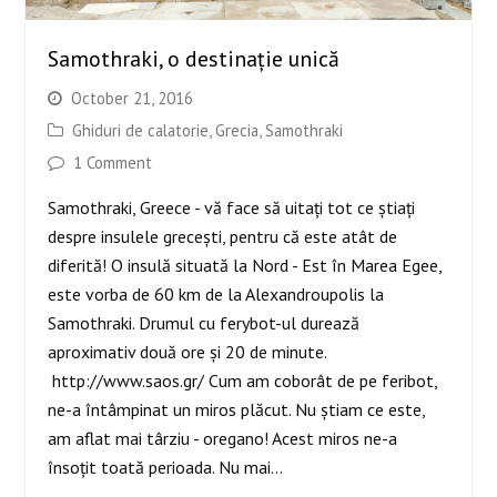
Samothraki, o destinație unică
October 21, 2016
Ghiduri de calatorie
,
Grecia
,
Samothraki
1 Comment
Samothraki, Greece - vă face să uitați tot ce știați
despre insulele grecești, pentru că este atât de
diferită! O insulă situată la Nord - Est în Marea Egee,
este vorba de 60 km de la Alexandroupolis la
Samothraki. Drumul cu ferybot-ul durează
aproximativ două ore și 20 de minute.
http://www.saos.gr/ Cum am coborât de pe feribot,
ne-a întâmpinat un miros plăcut. Nu știam ce este,
am aflat mai târziu - oregano! Acest miros ne-a
însoțit toată perioada. Nu mai…